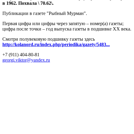
в 1962. Похвала \ 70.62\.
Публикации в газете "Рыбный Мурман".
Первая цифра или цифры через запятую – номер(а) газеты;
цифра после точки – год выпуска газеты в подшивке ХХ века.
Смотри полувековую подшивку газеты здесь
http://kolanord.ru/index.php/periodika/gazety/5483...
+7 (911) 404-80-81
georgi.viktor@yandex.ru