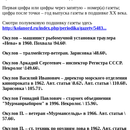
Первая цифра или цифры через запятую – номер(а) газеты;
цифра после точки – год выпуска газеты в подшивке ХХ века.
Смотри полувековую подшивку газеты здесь
http://kolanord.ru/index.php/periodika/gazety/5483...
Окулов – машинист рыбомучной установки траулера
«Нева» в 1960. Похвала \94.60\
Окулов – тралмейстер-ветеран. Зарисовка \48.60\.
Окулов Аркадий Сергеевич – инспектор Регистра СССР.
Некролог \149.66\.
Окулов Василий Иванович – директор морского отделения
кинопроката в 1962. Авт. статья \8.62\. Авт. статья \ 110.68\.
Зарисовка \ 105.71\.
Окулов Геннадий Павлович – стармех объединения
"Мурманрыбпром" в 1996. Некролог. \ 15.96\.
Окулов П. – ветеран «Мурмансельдь» в 1966. Авт. статья \
57.66\.
Окулов П. – ст. техник по орудиям лова в 1962. Авт. статья