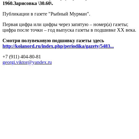
1960.Зарисовка \30.60\.
Публикации в газете "Рыбный Мурман".
Первая цифра или цифры через запятую – номер(а) газеты;
цифра после точки – год выпуска газеты в подшивке ХХ века.
Смотри полувековую подшивку газеты здесь
http://kolanord.ru/index.php/periodika/gazety/5483...
+7 (911) 404-80-81
georgi.viktor@yandex.ru