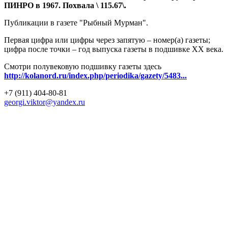
ПИНРО в 1967. Похвала \ 115.67\.
Публикации в газете "Рыбный Мурман".
Первая цифра или цифры через запятую – номер(а) газеты;
цифра после точки – год выпуска газеты в подшивке ХХ века.
Смотри полувековую подшивку газеты здесь
http://kolanord.ru/index.php/periodika/gazety/5483...
+7 (911) 404-80-81
georgi.viktor@yandex.ru