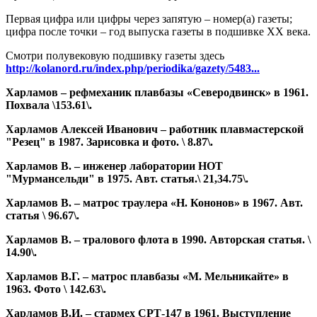
Первая цифра или цифры через запятую – номер(а) газеты;
цифра после точки – год выпуска газеты в подшивке ХХ века.
Смотри полувековую подшивку газеты здесь
http://kolanord.ru/index.php/periodika/gazety/5483...
Харламов – рефмеханик плавбазы «Северодвинск» в 1961.
Похвала \153.61\.
Харламов Алексей Иванович – работник плавмастерской
"Резец" в 1987. Зарисовка и фото. \ 8.87\.
Харламов В. – инженер лаборатории НОТ
"Мурмансельди" в 1975. Авт. статья.\ 21,34.75\.
Харламов В. – матрос траулера «Н. Кононов» в 1967. Авт.
статья \ 96.67\.
Харламов В. – тралового флота в 1990. Авторская статья. \
14.90\.
Харламов В.Г. – матрос плавбазы «М. Мельникайте» в
1963. Фото \ 142.63\.
Харламов В.И. – стармех СРТ-147 в 1961. Выступление