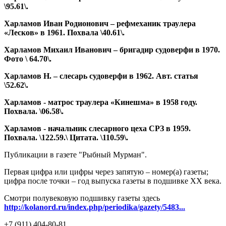
\95.61\.
Харламов Иван Родионович – рефмеханик траулера
«Лесков» в 1961. Похвала \40.61\.
Харламов Михаил Иванович – бригадир судоверфи в 1970.
Фото \ 64.70\.
Харламов Н. – слесарь судоверфи в 1962. Авт. статья
\52.62\.
Харламов - матрос траулера «Кинешма» в 1958 году.
Похвала. \06.58\.
Харламов - начальник слесарного цеха СРЗ в 1959.
Похвала. \122.59.\
Цитата. \110.59\.
Публикации в газете "Рыбный Мурман".
Первая цифра или цифры через запятую – номер(а) газеты;
цифра после точки – год выпуска газеты в подшивке ХХ века.
Смотри полувековую подшивку газеты здесь
http://kolanord.ru/index.php/periodika/gazety/5483...
+7 (911) 404-80-81