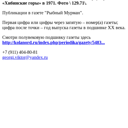
«Хибинские горы» в 1971. Фото \ 129.71\.
Публикации в газете "Рыбный Мурман".
Первая цифра или цифры через запятую – номер(а) газеты;
цифра после точки – год выпуска газеты в подшивке ХХ века.
Смотри полувековую подшивку газеты здесь
http://kolanord.ru/index.php/periodika/gazety/5483...
+7 (911) 404-80-81
georgi.viktor@yandex.ru