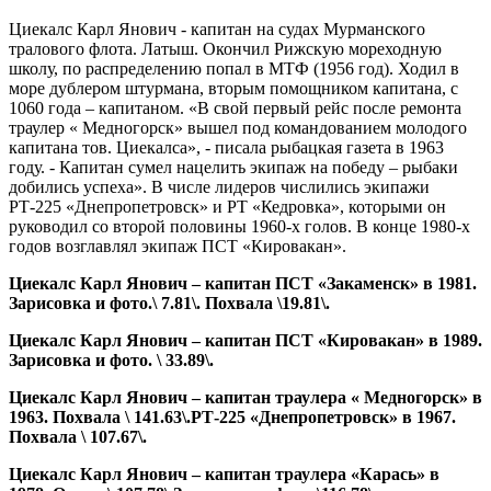
Циекалс Карл Янович - капитан на судах Мурманского
тралового флота. Латыш. Окончил Рижскую мореходную
школу, по распределению попал в МТФ (1956 год). Ходил в
море дублером штурмана, вторым помощником капитана, с
1060 года – капитаном. «В свой первый рейс после ремонта
траулер « Медногорск» вышел под командованием молодого
капитана тов. Циекалса», - писала рыбацкая газета в 1963
году. - Капитан сумел нацелить экипаж на победу – рыбаки
добились успеха». В числе лидеров числились экипажи
РТ-225 «Днепропетровск» и РТ «Кедровка», которыми он
руководил со второй половины 1960-х голов. В конце 1980-х
годов возглавлял экипаж ПСТ «Кировакан».
Циекалс Карл Янович – капитан ПСТ «Закаменск» в 1981.
Зарисовка и фото.\ 7.81\. Похвала \19.81\.
Циекалс Карл Янович – капитан ПСТ «Кировакан» в 1989.
Зарисовка и фото. \ 33.89\.
Циекалс Карл Янович – капитан траулера « Медногорск» в
1963. Похвала \ 141.63\.РТ-225 «Днепропетровск» в 1967.
Похвала \ 107.67\.
Циекалс Карл Янович – капитан траулера «Карась» в