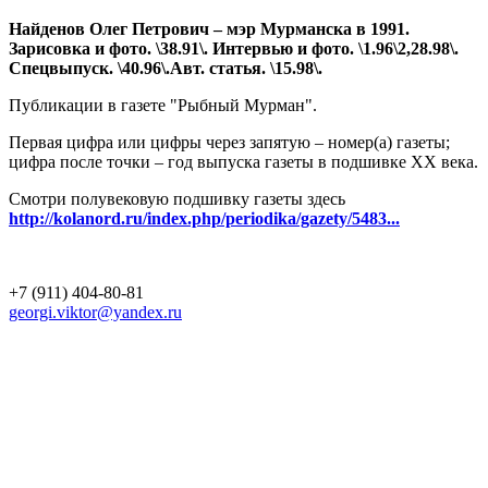
Найденов Олег Петрович – мэр Мурманска в 1991.
Зарисовка и фото. \38.91\. Интервью и фото. \1.96\2,28.98\.
Спецвыпуск. \40.96\.Авт. статья. \15.98\.
Публикации в газете "Рыбный Мурман".
Первая цифра или цифры через запятую – номер(а) газеты;
цифра после точки – год выпуска газеты в подшивке ХХ века.
Смотри полувековую подшивку газеты здесь
http://kolanord.ru/index.php/periodika/gazety/5483...
+7 (911) 404-80-81
georgi.viktor@yandex.ru