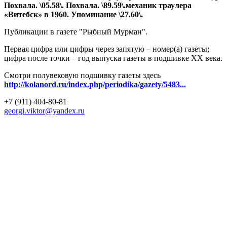
Похвала. \05.58\. Похвала. \89.59\.механик траулера
«Витебск» в 1960. Упоминание \27.60\.
Публикации в газете "Рыбный Мурман".
Первая цифра или цифры через запятую – номер(а) газеты;
цифра после точки – год выпуска газеты в подшивке ХХ века.
Смотри полувековую подшивку газеты здесь
http://kolanord.ru/index.php/periodika/gazety/5483...
+7 (911) 404-80-81
georgi.viktor@yandex.ru