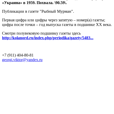
«Украина» в 1959. Похвала. \90.59\.
Публикации в газете "Рыбный Мурман".
Первая цифра или цифры через запятую – номер(а) газеты;
цифра после точки – год выпуска газеты в подшивке ХХ века.
Смотри полувековую подшивку газеты здесь
http://kolanord.ru/index.php/periodika/gazety/5483...
+7 (911) 404-80-81
georgi.viktor@yandex.ru