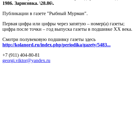
1986. Зарисовка. \28.86\.
Публикации в газете "Рыбный Мурман".
Первая цифра или цифры через запятую – номер(а) газеты;
цифра после точки – год выпуска газеты в подшивке ХХ века.
Смотри полувековую подшивку газеты здесь
http://kolanord.ru/index.php/periodika/gazety/5483...
+7 (911) 404-80-81
georgi.viktor@yandex.ru