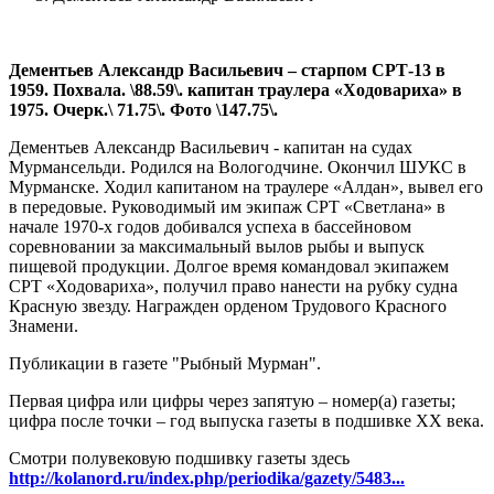
Дементьев Александр Васильевич – старпом СРТ-13 в
1959. Похвала. \88.59\. капитан траулера «Ходовариха» в
1975. Очерк.\ 71.75\. Фото \147.75\.
Дементьев Александр Васильевич - капитан на судах
Мурмансельди. Родился на Вологодчине. Окончил ШУКС в
Мурманске. Ходил капитаном на траулере «Алдан», вывел его
в передовые. Руководимый им экипаж СРТ «Светлана» в
начале 1970-х годов добивался успеха в бассейновом
соревновании за максимальный вылов рыбы и выпуск
пищевой продукции. Долгое время командовал экипажем
СРТ «Ходовариха», получил право нанести на рубку судна
Красную звезду. Награжден орденом Трудового Красного
Знамени.
Публикации в газете "Рыбный Мурман".
Первая цифра или цифры через запятую – номер(а) газеты;
цифра после точки – год выпуска газеты в подшивке ХХ века.
Смотри полувековую подшивку газеты здесь
http://kolanord.ru/index.php/periodika/gazety/5483...